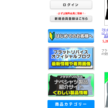
↓まずは無料会員に登録！↓
[サ
r.
員
5,
フラ
の交