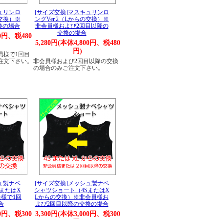
ュリンロ
[サイズ交換]マスキュリンロ
の交換）※
ングVer.2（Lからの交換）※
換の場合
非会員様および2回目以降の
交換の場合
00円、税480
5,280円(本体4,800円、税480
円)
員様で1回目
注文下さい。
非会員様および2回目以降の交換
の場合のみご注文下さい。
ュ製ナベ
[サイズ交換]メッシュ製ナベ
またはX
シャツショート（4SまたはX
様で1回
Lからの交換）※非会員様お
合
よび2回目以降の交換の場合
00円、税300
3,300円(本体3,000円、税300