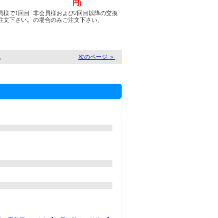
円)
員様で1回目
非会員様および2回目以降の交換
注文下さい。
の場合のみご注文下さい。
す。
次のページ ＞