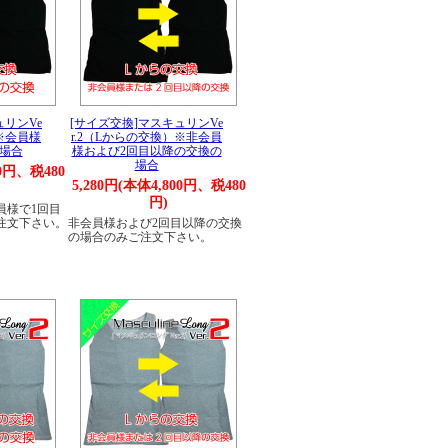
ュリンVe
[サイズ交換]マスキュリンVe
）※会員様
r.2（Lからの交換）※非会員
場合
様および2回目以降の交換の
場合
00円、税480
5,280円(本体4,800円、税480
円)
員様で1回目
注文下さい。
非会員様および2回目以降の交換
の場合のみご注文下さい。