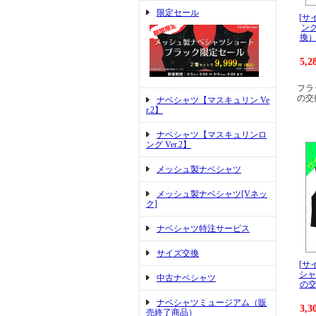
限定セール
[サ
ング
換）
5,
フラ
の交
ナベシャツ【マスキュリン Ve
r.2】
ナベシャツ【マスキュリンロ
ング Ver.2】
メッシュ製ナベシャツ
メッシュ製ナベシャツ[Vネッ
ク]
ナベシャツ特注サービス
サイズ交換
[サ
シャ
中古ナベシャツ
の交
ナベシャツミュージアム（販
3,
売終了商品）