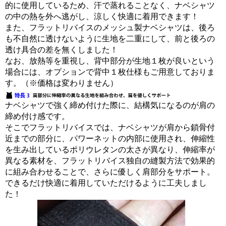
的に使用しているため、汗で蒸れることなく、ナベシャツ
の中の熱を外へ逃がし、涼しく快適に着用できます！
また、フラットリバイスのメッシュ製ナベシャツは、後ろ
も不自然に透けないように生地を二重にして、前と後ろの
透け具合の差を無くしました！
なお、放熱等を重視し、背中部分が生地１枚が良いという
場合には、オプションで背中１枚仕様もご用意しておりま
す。（※価格は変わりません）
ナベシャツで強く締め付けた際に、結構気になるのが肩の
締め付け感です。
そこでフラットリバイスでは、ナベシャツが肩から鎖骨付
近までの部分に、パワーネットの内部に使用され、伸縮性
を生み出しているポリウレタンの太さが異なり、伸縮率が
異なる素材を、フラットリバイス独自の縫製方法で効果的
に組み合わせることで、さらに優しく肩部分をサポート。
できるだけ快適に着用していただけるように工夫しまし
た！