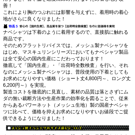
善！
これにより胸のつぶれには影響を与えずに、着用時の着心
地がさらに良くなりました！
ナベシャツは下着のように着用するので、直接肌に触れる
商品です。
そのためフラットリバイスでは、メッシュ製ナベシャツを
はじめ、マスキュリンシリーズにおいてもナベシャツ製品
は全て安心の国内生産にこだわっております！
徹底して「国内生産」・「出荷時全数検査」を行い、それ
なのにメッシュ製ナベシャツは、普段使用の下着としても
お求めになりやすい価格（ショート丈4,800円～、ロング丈
6,200円～）を実現。
製造コストを徹底的に見直し、素材の品質は落とさずにム
ダの無い裁断方法や生産作業の効率化を図ることで、従来
からあるパワーネット（メッシュ生地）製の国産ナベシャ
ツに比べて、価格を抑えお求めになりやすいお値段でご提
供できるようになりました！