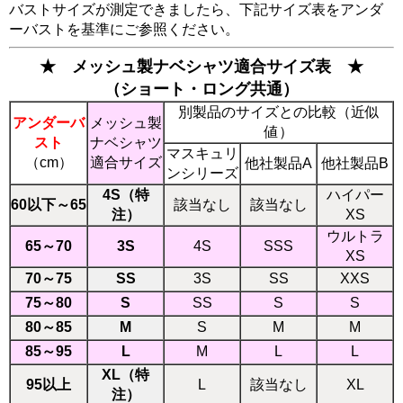
バストサイズが測定できましたら、下記サイズ表をアンダ
ーバストを基準にご参照ください。
★ メッシュ製ナベシャツ適合サイズ表 ★
（ショート・ロング共通）
別製品のサイズとの比較（近似
アンダーバ
メッシュ製
値）
スト
ナベシャツ
マスキュリ
（cm）
適合サイズ
他社製品A
他社製品B
ンシリーズ
4S（特
ハイパー
60以下～65
該当なし
該当なし
注）
XS
ウルトラ
65～70
3S
4S
SSS
XS
70～75
SS
3S
SS
XXS
75～80
S
SS
S
S
80～85
M
S
M
M
85～95
L
M
L
L
XL（特
95以上
L
該当なし
XL
注）