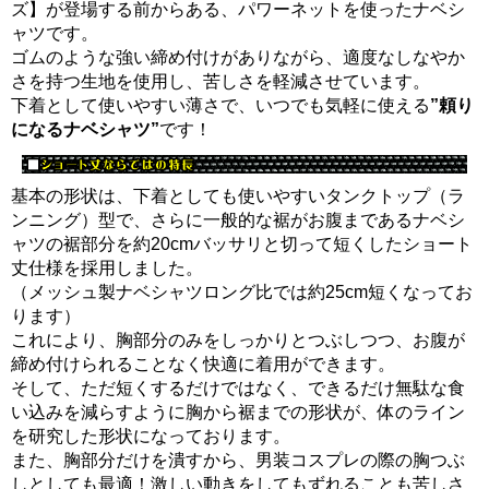
ズ】が登場する前からある、パワーネットを使ったナベシ
ャツです。
ゴムのような強い締め付けがありながら、適度なしなやか
さを持つ生地を使用し、苦しさを軽減させています。
下着として使いやすい薄さで、いつでも気軽に使える
”頼り
になるナベシャツ”
です！
基本の形状は、下着としても使いやすいタンクトップ（ラ
ンニング）型で、さらに一般的な裾がお腹まであるナベシ
ャツの裾部分を約20cmバッサリと切って短くしたショート
丈仕様を採用しました。
（メッシュ製ナベシャツロング比では約25cm短くなってお
ります）
これにより、胸部分のみをしっかりとつぶしつつ、お腹が
締め付けられることなく快適に着用ができます。
そして、ただ短くするだけではなく、できるだけ無駄な食
い込みを減らすように胸から裾までの形状が、体のライン
を研究した形状になっております。
また、胸部分だけを潰すから、男装コスプレの際の胸つぶ
しとしても最適！激しい動きをしてもずれることも苦しさ