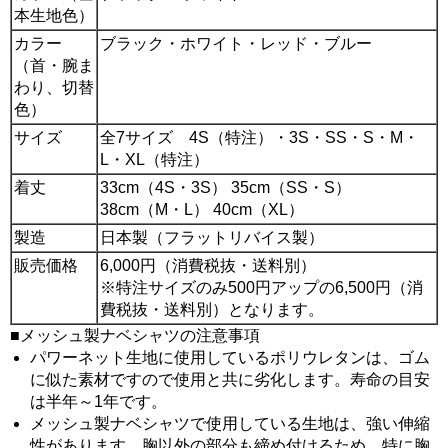
本生地色）
カラー
ブラック・ホワイト・レッド・ブルー
（首・腕ま
わり、切替
色）
サイズ
全7サイズ 4S（特注）・3S・SS・S・M・
L・XL（特注）
着丈
33cm（4S・3S） 35cm（SS・S）
38cm（M・L） 40cm（XL）
製造
日本製（フラットリバイス製）
販売価格
6,000円（消費税抜・送料別）
※特注サイズのみ500円アップの6,500円（消
費税抜・送料別）となります。
■メッシュ製ナベシャツの注意事項
パワーネット生地に使用しているポリウレタンは、ゴム
に似た素材ですので使用と共に劣化します。寿命の目安
は半年～1年です。
メッシュ製ナベシャツで使用している生地は、強い伸縮
性があります。胸以外の部分も締め付けるため、特に胸