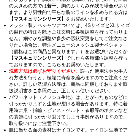
の大きめの方では若干、胸のふくらみが残る場合があり
ます。より男性的で平らな胸のラインを求められる方は
【マスキュリンシリーズ】
をお奨めいたします。
メッシュ製ナベシャツについては、4SサイズとXLサイズ
の製作の特注を除きご注文時に各種調整を行っておりま
せん。細やかな調整や多少の形状変更をしてご注文なさ
りたい場合は、特注メニューのメッシュ製ナベシャツ
（価格はこの商品と異なります。）をお選びいただくか
【マスキュリンシリーズ】
でしたら各種部位調整を行っ
ておりますので、こちらをお奨めいたします。
洗濯方法は必ずお守りください。
誤った使用法やお手入
れ方法を行うと、極端に寿命を縮めますのでご注意くだ
さい。詳しい洗濯方法等は、商品に同梱しております取
扱説明書をご参照の上、正しくお使いください。
パワーネット（メッシュ生地）は、とがったものなどに
引っかかりますと生地が裂ける場合があります。特に着
用時に爪・指輪・ピアス・ベルト・衣服等のボタンなど
の装飾に引っかかり裂けてしまう事例がありますので、
取り扱いにはご注意下さい。
肌に当たる面の素材はナイロンです。ナイロン生地でア