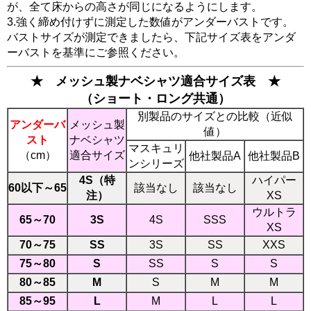
が、全て床からの高さが同じになるようにします。
3.強く締め付けずに測定した数値がアンダーバストです。
バストサイズが測定できましたら、下記サイズ表をアンダ
ーバストを基準にご参照ください。
★ メッシュ製ナベシャツ適合サイズ表 ★
（ショート・ロング共通）
別製品のサイズとの比較（近似
アンダーバ
メッシュ製
値）
スト
ナベシャツ
マスキュリ
（cm）
適合サイズ
他社製品A
他社製品B
ンシリーズ
4S（特
ハイパー
60以下～65
該当なし
該当なし
注）
XS
ウルトラ
65～70
3S
4S
SSS
XS
70～75
SS
3S
SS
XXS
75～80
S
SS
S
S
80～85
M
S
M
M
85～95
L
M
L
L