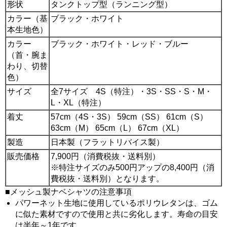
形状
タンクトップ型（ランニング型）
カラー（基
ブラック・ホワイト
本生地色）
カラー
ブラック・ホワイト・レッド・ブルー
（首・腕ま
わり、切替
色）
サイズ
全7サイズ 4S（特注）・3S・SS・S・M・
L・XL（特注）
着丈
57cm（4S・3S） 59cm（SS） 61cm（S）
63cm（M） 65cm（L） 67cm（XL）
製造
日本製（フラットリバイス製）
販売価格
7,900円（消費税抜・送料別）
※特注サイズのみ500円アップの8,400円（消
費税抜・送料別）となります。
■メッシュ製ナベシャツの注意事項
パワーネット生地に使用しているポリウレタンは、ゴム
に似た素材ですので使用と共に劣化します。寿命の目安
は半年～1年です。