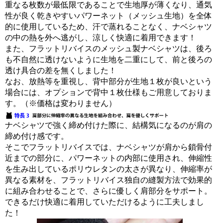
重なる枚数が最低限であることで生地厚が薄くなり、通気
性が良く乾きやすいパワーネット（メッシュ生地）を全体
的に使用しているため、汗で蒸れることなく、ナベシャツ
の中の熱を外へ逃がし、涼しく快適に着用できます！
また、フラットリバイスのメッシュ製ナベシャツは、後ろ
も不自然に透けないように生地を二重にして、前と後ろの
透け具合の差を無くしました！
なお、放熱等を重視し、背中部分が生地１枚が良いという
場合には、オプションで背中１枚仕様もご用意しておりま
す。（※価格は変わりません）
ナベシャツで強く締め付けた際に、結構気になるのが肩の
締め付け感です。
そこでフラットリバイスでは、ナベシャツが肩から鎖骨付
近までの部分に、パワーネットの内部に使用され、伸縮性
を生み出しているポリウレタンの太さが異なり、伸縮率が
異なる素材を、フラットリバイス独自の縫製方法で効果的
に組み合わせることで、さらに優しく肩部分をサポート。
できるだけ快適に着用していただけるように工夫しまし
た！