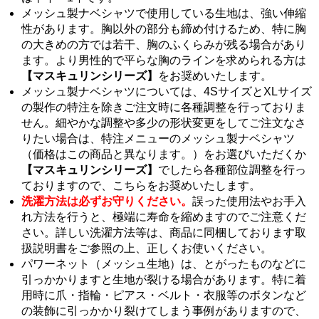
メッシュ製ナベシャツで使用している生地は、強い伸縮
性があります。胸以外の部分も締め付けるため、特に胸
の大きめの方では若干、胸のふくらみが残る場合があり
ます。より男性的で平らな胸のラインを求められる方は
【マスキュリンシリーズ】
をお奨めいたします。
メッシュ製ナベシャツについては、4SサイズとXLサイズ
の製作の特注を除きご注文時に各種調整を行っておりま
せん。細やかな調整や多少の形状変更をしてご注文なさ
りたい場合は、特注メニューのメッシュ製ナベシャツ
（価格はこの商品と異なります。）をお選びいただくか
【マスキュリンシリーズ】
でしたら各種部位調整を行っ
ておりますので、こちらをお奨めいたします。
洗濯方法は必ずお守りください。
誤った使用法やお手入
れ方法を行うと、極端に寿命を縮めますのでご注意くだ
さい。詳しい洗濯方法等は、商品に同梱しております取
扱説明書をご参照の上、正しくお使いください。
パワーネット（メッシュ生地）は、とがったものなどに
引っかかりますと生地が裂ける場合があります。特に着
用時に爪・指輪・ピアス・ベルト・衣服等のボタンなど
の装飾に引っかかり裂けてしまう事例がありますので、