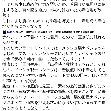
トよりも少し締め付け力が弱いため、首周りや腕周りに使
用すると、首や脇を過度に締め付けないため着心地が改
善！
これにより胸のつぶれには影響を与えずに、着用時の着心
地がさらに良くなりました！
ナベシャツは下着のように着用するので、直接肌に触れる
商品です。
そのためフラットリバイスでは、メッシュ製ナベシャツを
はじめ、マスキュリンシリーズにおいてもナベシャツ製品
は全て安心の国内生産にこだわっております！
徹底して「国内生産」・「出荷時全数検査」を行い、それ
なのにメッシュ製ナベシャツは、普段使用の下着としても
お求めになりやすい価格（ショート丈4,800円～、ロング丈
6,200円～）を実現。
製造コストを徹底的に見直し、素材の品質は落とさずにム
ダの無い裁断方法や生産作業の効率化を図ることで、従来
からあるパワーネット（メッシュ生地）製の国産ナベシャ
ツに比べて、価格を抑えお求めになりやすいお値段でご提
供できるようになりました！