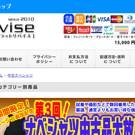
ム
中古ナベシャツ
＞