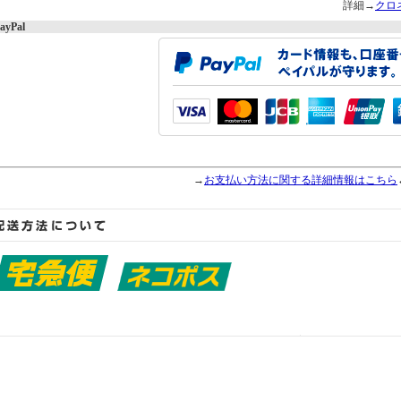
詳細→
クロ
ayPal
→
お支払い方法に関する詳細情報はこちら